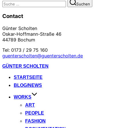
Suchen
Suchen
nach:
Contact
Günter Scholten
Oskar-Hoffmann-Straße 46
44789 Bochum
Tel: 0173 / 29 75 160
guenterscholten@guenterscholten.de
Zum
GÜNTER SCHOLTEN
Inhalt
springen
STARTSEITE
BLOG/NEWS
WORKS
ART
PEOPLE
FASHION