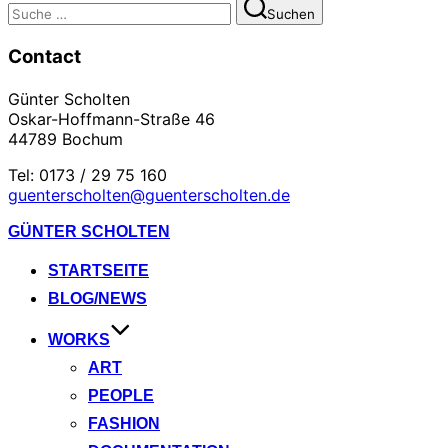
Suchen
Suchen
nach:
Contact
Günter Scholten
Oskar-Hoffmann-Straße 46
44789 Bochum
Tel: 0173 / 29 75 160
guenterscholten@guenterscholten.de
Zum
GÜNTER SCHOLTEN
Inhalt
springen
STARTSEITE
BLOG/NEWS
WORKS
ART
PEOPLE
FASHION