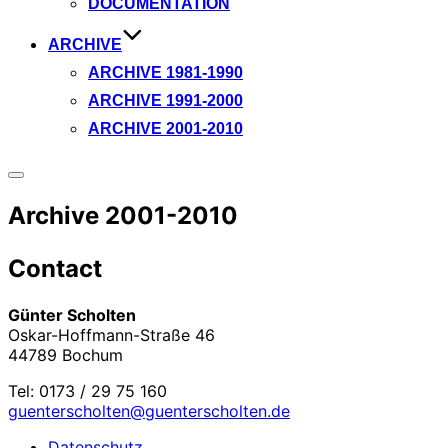
DOCUMENTATION
ARCHIVE
ARCHIVE 1981-1990
ARCHIVE 1991-2000
ARCHIVE 2001-2010
Seitenleiste
&
Archive 2001-2010
Navigation
umschalten
Contact
Günter Scholten
Oskar-Hoffmann-Straße 46
44789 Bochum
Tel: 0173 / 29 75 160
guenterscholten@guenterscholten.de
Datenschutz