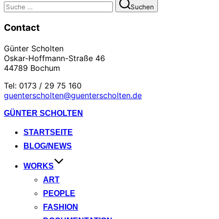
Suchen
Suchen
nach:
Contact
Günter Scholten
Oskar-Hoffmann-Straße 46
44789 Bochum
Tel: 0173 / 29 75 160
guenterscholten@guenterscholten.de
Zum
GÜNTER SCHOLTEN
Inhalt
springen
STARTSEITE
BLOG/NEWS
WORKS
ART
PEOPLE
FASHION