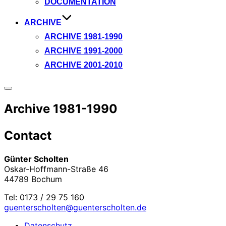
DOCUMENTATION
ARCHIVE
ARCHIVE 1981-1990
ARCHIVE 1991-2000
ARCHIVE 2001-2010
Seitenleiste
&
Archive 1981-1990
Navigation
umschalten
Contact
Günter Scholten
Oskar-Hoffmann-Straße 46
44789 Bochum
Tel: 0173 / 29 75 160
guenterscholten@guenterscholten.de
Datenschutz