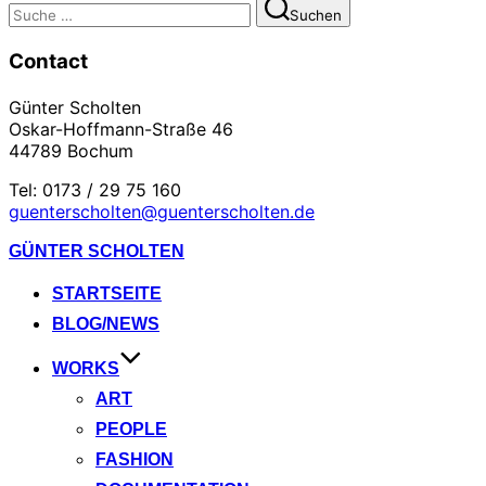
Suchen
Suchen
nach:
Contact
Günter Scholten
Oskar-Hoffmann-Straße 46
44789 Bochum
Tel: 0173 / 29 75 160
guenterscholten@guenterscholten.de
Zum
GÜNTER SCHOLTEN
Inhalt
springen
STARTSEITE
BLOG/NEWS
WORKS
ART
PEOPLE
FASHION