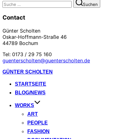
Suchen
Suchen
nach:
Contact
Günter Scholten
Oskar-Hoffmann-Straße 46
44789 Bochum
Tel: 0173 / 29 75 160
guenterscholten@guenterscholten.de
Zum
GÜNTER SCHOLTEN
Inhalt
springen
STARTSEITE
BLOG/NEWS
WORKS
ART
PEOPLE
FASHION