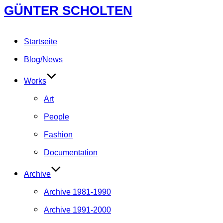
Zum
GÜNTER SCHOLTEN
Inhalt
springen
Startseite
Blog/News
Works
Art
People
Fashion
Documentation
Archive
Archive 1981-1990
Archive 1991-2000