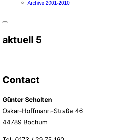
Archive 2001-2010
Seitenleiste
aktuell 5
&
Navigation
umschalten
Contact
Günter Scholten
Oskar-Hoffmann-Straße 46
44789 Bochum
Tel: 0173 / 29 75 160