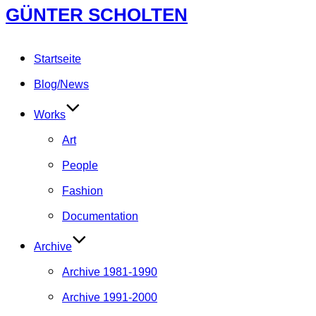
Zum
GÜNTER SCHOLTEN
Inhalt
springen
Startseite
Blog/News
Works
Art
People
Fashion
Documentation
Archive
Archive 1981-1990
Archive 1991-2000