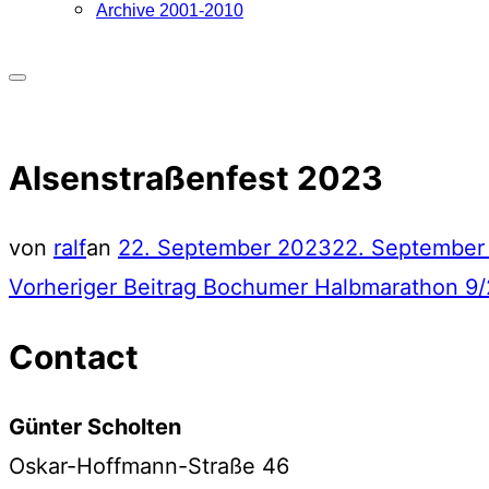
Archive 2001-2010
Seitenleiste
&
Alsenstraßenfest 2023
Navigation
umschalten
Veröffentlicht
von
ralf
an
22. September 2023
22. September
Beitragsnavigation
Vorheriger
am
Vorheriger Beitrag
Bochumer Halbmarathon 9
Beitrag
Contact
Günter Scholten
Oskar-Hoffmann-Straße 46